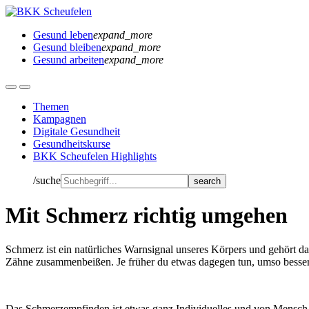
Gesund leben
expand_more
Gesund bleiben
expand_more
Gesund arbeiten
expand_more
Themen
Kampagnen
Digitale Gesundheit
Gesundheitskurse
BKK Scheufelen Highlights
/suche
Mit Schmerz richtig umgehen
Schmerz ist ein natürliches Warnsignal unseres Körpers und gehört dah
Zähne zusammenbeißen. Je früher du etwas dagegen tun, umso besser
Das Schmerzempfinden ist etwas ganz Individuelles und von Mensch 