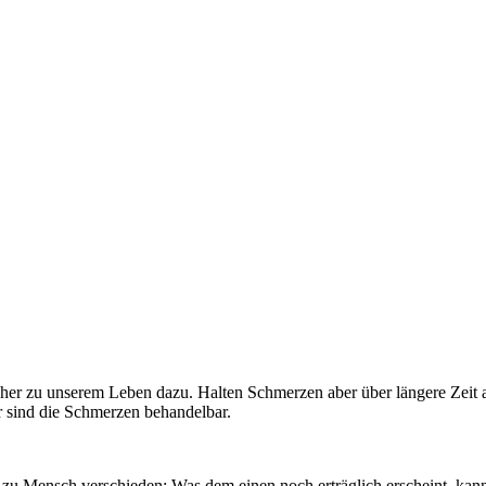
er zu unserem Leben dazu. Halten Schmerzen aber über längere Zeit an o
 sind die Schmerzen behandelbar.
zu Mensch verschieden: Was dem einen noch erträglich erscheint, kan