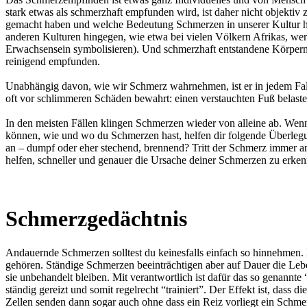
stark etwas als schmerzhaft empfunden wird, ist daher nicht objek
gemacht haben und welche Bedeutung Schmerzen in unserer Kultur habe
anderen Kulturen hingegen, wie etwa bei vielen Völkern Afrikas, we
Erwachsensein symbolisieren). Und schmerzhaft entstandene Körperma
reinigend empfunden.
Unabhängig davon, wie wir Schmerz wahrnehmen, ist er in jedem Fall
oft vor schlimmeren Schäden bewahrt: einen verstauchten Fuß belasten
In den meisten Fällen klingen Schmerzen wieder von alleine ab. Wenn 
können, wie und wo du Schmerzen hast, helfen dir folgende Überlegun
an – dumpf oder eher stechend, brennend? Tritt der Schmerz immer an
helfen, schneller und genauer die Ursache deiner Schmerzen zu erken
Schmerzgedächtnis
Andauernde Schmerzen solltest du keinesfalls einfach so hinnehmen.
gehören. Ständige Schmerzen beeinträchtigen aber auf Dauer die L
sie unbehandelt bleiben. Mit verantwortlich ist dafür das so genan
ständig gereizt und somit regelrecht “trainiert”. Der Effekt ist, das
Zellen senden dann sogar auch ohne dass ein Reiz vorliegt ein Schm