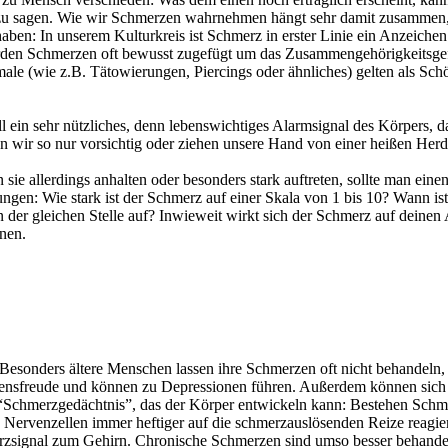
tiv zu sagen. Wie wir Schmerzen wahrnehmen hängt sehr damit zusamme
n: In unserem Kulturkreis ist Schmerz in erster Linie ein Anzeichen f
rden Schmerzen oft bewusst zugefügt um das Zusammengehörigkeitsgefüh
le (wie z.B. Tätowierungen, Piercings oder ähnliches) gelten als Sch
 ein sehr nützliches, denn lebenswichtiges Alarmsignal des Körpers,
 wir so nur vorsichtig oder ziehen unsere Hand von einer heißen Herdp
sie allerdings anhalten oder besonders stark auftreten, sollte man ei
gen: Wie stark ist der Schmerz auf einer Skala von 1 bis 10? Wann is
 der gleichen Stelle auf? Inwieweit wirkt sich der Schmerz auf deine
nen.
 Besonders ältere Menschen lassen ihre Schmerzen oft nicht behandeln
ebensfreude und können zu Depressionen führen. Außerdem können sic
nte “Schmerzgedächtnis”, das der Körper entwickeln kann: Bestehen Sc
s die Nervenzellen immer heftiger auf die schmerzauslösenden Reize rea
erzsignal zum Gehirn. Chronische Schmerzen sind umso besser behandel