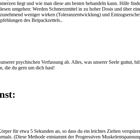
chmerzen liegt und wie man diese am besten behandeln kann. Hilfe fi
 diesen umgehen: Werden Schmerzmittel in zu hoher Dosis und über ein
 zunehmend weniger wirken (Toleranzentwicklung) und Entzugserschein
fehlungen des Beipackzettels..
serer psychischen Verfassung ab. Alles, was unserer Seele guttut, hil
, die du gern um dich hast!
nst:
rper für etwa 5 Sekunden an, so dass du ein leichtes Ziehen verspüre
rmals. (Diese Methode entstammt der Progressiven Muskelentspannung