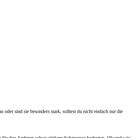
der sind sie besonders stark, solltest du nicht einfach nur die
n für den Anderen schon stärkere Schmerzen bedeuten. Ob und wie