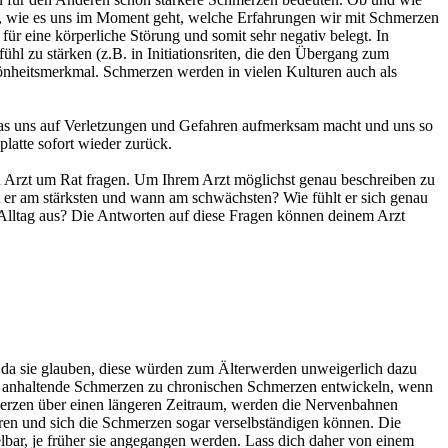
n, wie es uns im Moment geht, welche Erfahrungen wir mit Schmerzen
ür eine körperliche Störung und somit sehr negativ belegt. In
l zu stärken (z.B. in Initiationsriten, die den Übergang zum
önheitsmerkmal. Schmerzen werden in vielen Kulturen auch als
 das uns auf Verletzungen und Gefahren aufmerksam macht und uns so
latte sofort wieder zurück.
nen Arzt um Rat fragen. Um Ihrem Arzt möglichst genau beschreiben zu
t er am stärksten und wann am schwächsten? Wie fühlt er sich genau
n Alltag aus? Die Antworten auf diese Fragen können deinem Arzt
, da sie glauben, diese würden zum Älterwerden unweigerlich dazu
h anhaltende Schmerzen zu chronischen Schmerzen entwickeln, wenn
hmerzen über einen längeren Zeitraum, werden die Nervenbahnen
gieren und sich die Schmerzen sogar verselbständigen können. Die
bar, je früher sie angegangen werden. Lass dich daher von einem