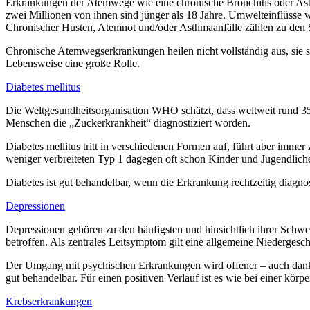
Erkrankungen der Atemwege wie eine chronische Bronchitis oder As
zwei Millionen von ihnen sind jünger als 18 Jahre. Umwelteinflüsse 
Chronischer Husten, Atemnot und/oder Asthmaanfälle zählen zu de
Chronische Atemwegserkrankungen heilen nicht vollständig aus, sie 
Lebensweise eine große Rolle.
Diabetes mellitus
Die Weltgesundheitsorganisation WHO schätzt, dass weltweit rund 35
Menschen die „Zuckerkrankheit“ diagnostiziert worden.
Diabetes mellitus tritt in verschiedenen Formen auf, führt aber imme
weniger verbreiteten Typ 1 dagegen oft schon Kinder und Jugendlich
Diabetes ist gut behandelbar, wenn die Erkrankung rechtzeitig diagnos
Depressionen
Depressionen gehören zu den häufigsten und hinsichtlich ihrer Schwe
betroffen. Als zentrales Leitsymptom gilt eine allgemeine Niedergesch
Der Umgang mit psychischen Erkrankungen wird offener – auch dank 
gut behandelbar. Für einen positiven Verlauf ist es wie bei einer körp
Krebserkrankungen