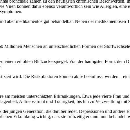
thma bronchiale zählen zu den häufigsten chronischen Beschwerden. I
wie Viren können dafür ebenso verantwortlich sein wie Allergien, eine
n Symptomen.
sind aber medikamentös gut behandelbar. Neben der medikamentösen Th
0 Millionen Menschen an unterschiedlichen Formen der Stoffwechselerk
r zu einem erhöhten Blutzuckerspiegel. Von der häufigsten Form, dem D
e.
tiziert wird. Die Risikofaktoren können aktiv beeinflusst werden – ein
re am meisten unterschätzten Erkrankungen. Etwa jede vierte Frau und
lagenheit, Antriebsarmut und Traurigkeit, bis hin zu Verzweiflung mit 
der jungen Generation, die darüber redet. Depressionen und andere 
erlichen Erkrankung wichtig, dass sie frühzeitig erkannt und behandelt w