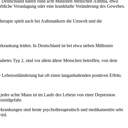
n Deutschland haben rund acht Millionen Menschen Asthma, etwa
 erbliche Veranlagung oder eine krankhafte Veränderung des Gewebes.
erapie spielt auch bei Asthmatikern die Umwelt und die
rankung leiden. In Deutschland ist bei etwa sieben Millionen
iabetes Typ 2, sind vor allem ältere Menschen betroffen, von dem
e Lebensstiländerung hat oft einen langanhaltenden positiven Effekt.
 jeder achte Mann ist im Laufe des Lebens von einer Depression
Suizidgefahr.
Erkrankungen sind heute psychotherapeutisch und medikamentös sehr
ird.