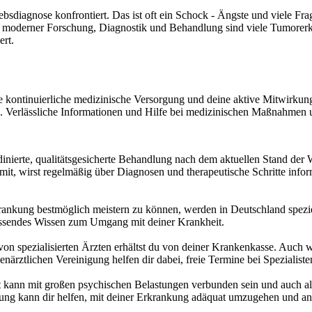
sdiagnose konfrontiert. Das ist oft ein Schock - Ängste und viele Fr
 moderner Forschung, Diagnostik und Behandlung sind viele Tumorerk
ert.
 kontinuierliche medizinische Versorgung und deine aktive Mitwirkung.
en. Verlässliche Informationen und Hilfe bei medizinischen Maßnahmen
inierte, qualitätsgesicherte Behandlung nach dem aktuellen Stand der 
it, wirst regelmäßig über Diagnosen und therapeutische Schritte inf
rankung bestmöglich meistern zu können, werden in Deutschland spezi
mfassendes Wissen zum Umgang mit deiner Krankheit.
von spezialisierten Ärzten erhältst du von deiner Krankenkasse. Auch w
närztlichen Vereinigung helfen dir dabei, freie Termine bei Spezialiste
 kann mit großen psychischen Belastungen verbunden sein und auch al
zung kann dir helfen, mit deiner Erkrankung adäquat umzugehen und an