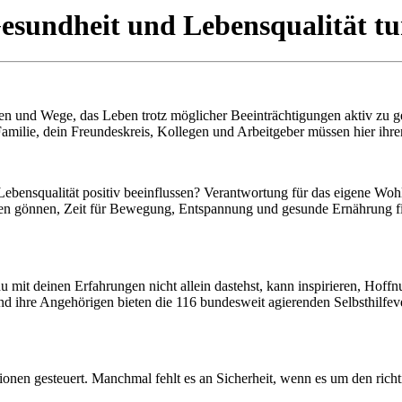
Gesundheit und Lebensqualität t
ien und Wege, das Leben trotz möglicher Beeinträchtigungen aktiv zu g
Familie, dein Freundeskreis, Kollegen und Arbeitgeber müssen hier ihr
ensqualität positiv beeinflussen? Verantwortung für das eigene Wohlb
sen gönnen, Zeit für Bewegung, Entspannung und gesunde Ernährung f
u mit deinen Erfahrungen nicht allein dastehst, kann inspirieren, Hof
nd ihre Angehörigen bieten die 116 bundesweit agierenden Selbsthilfe
tionen gesteuert. Manchmal fehlt es an Sicherheit, wenn es um den ric